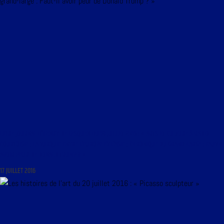
LIBRE JOURNAL D’HENRY DE LESQUEN DU 18 JUILLET 2016 : « ARTS ET CULTURE À RADIO
COURTOISIE ; LA TURQUIE ENTRE L’EUROPE ET L’ASIE ; CHRONIQUE DU GRAND-LARGE : FAUT-IL
AVOIR PEUR DE DONALD TRUMP ? »
17 JUILLET 2016