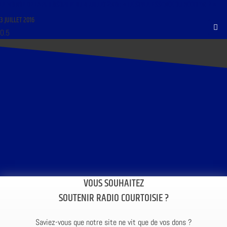
LE MONDE DE LA PHILOSOPHIE DU 4 JUILLET 2016 : « LE STYLE, ESSENCE OU ACCIDENT ? »
3 JUILLET 2016
VOUS SOUHAITEZ
SOUTENIR RADIO COURTOISIE ?
Saviez-vous que notre site ne vit que de vos dons ?