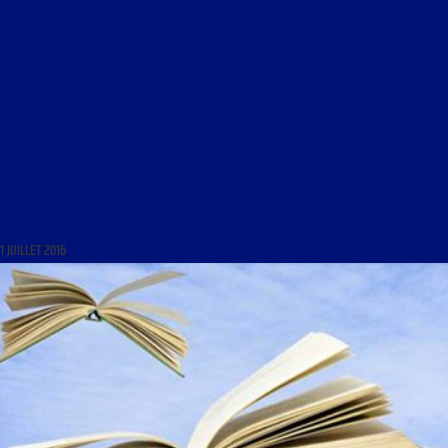
LIBRE JOURNAL DE LA PLUS GRANDE FRANCE DU 2 JUILLET 2016 : « EXPOSITION ECKERSBERG ;
EXPOSITION « LA FORÊT RÊVÉE » ; LA LIQUIDATION DE L’INDUSTRIE FRANÇAISE »
1 JUILLET 2016