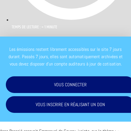
TEMPS DE LECTURE : < 1 MINUTE
Les émissions restent librement accessibles sur le site 7 jours
durant. Passés 7 jours, elles sont automatiquement archivées et
vous devez disposer d'un compte auditeurs à jour de cotisation.
VOUS CONNECTER
VOUS INSCRIRE EN RÉALISANT UN DON