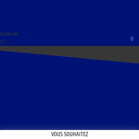
LIBRE JOURNAL DE CHRÉTIENTÉ DU 16 JUIN 2016 : « UN SILENCE RELIGIEUX ; SAINTE-RITA,
L’ÉGLISE N’EST PAS DÉTRUITE ; COMMENTAIRE DE L’ACTUALITÉ INTERNATIONALE »
15 JUIN 2016
VOUS SOUHAITEZ