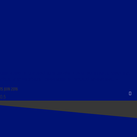
LIBRE JOURNAL DE CHRÉTIENTÉ DU 16 JUIN 2016 : « UN SILENCE RELIGIEUX ; SAINTE-RITA,
L’ÉGLISE N’EST PAS DÉTRUITE ; COMMENTAIRE DE L’ACTUALITÉ INTERNATIONALE »
15 JUIN 2016