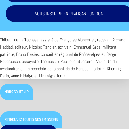
VOUS INSCRIRE EN RÉALISANT UN DON
Thibaut de La Tocnaye, assisté de Françoise Monestier, recevait Richard
Haddad, éditeur, Nicolas Tandler, écrivain, Emmanuel Gros, militant
patriote,
Bruno Desies
, conseiller régional de Rhône-Alpes et
Serge
Federbusch
, essayiste. Thèmes : « Rubrique littéraire ; Actualité du
syndicalisme ;
Le scandale de la bastide de Bonpas
; La loi El Khomri ;
Paris, Anne Hidalgo et l’immigration ».
NOUS SOUTENIR
RETROUVEZ TOUTES NOS ÉMISSIONS