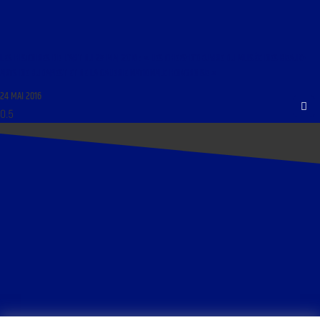
LES HISTOIRES DE L’ART DU 25 MAI 2016 : « LES CHEFS-D’OEUVRE DU MUSÉE DES BEAUX-
ARTS DE BUDAPEST ET DE LA GALERIE NATIONALE HONGROISE »
24 MAI 2016