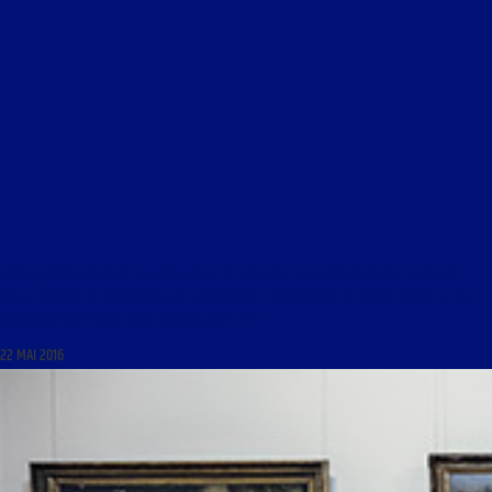
LIBRE JOURNAL D’HENRY DE LESQUEN DU 23 MAI 2016 : « LA LIBÉRATION DE LA FEMME,
ENJEU LÉGITIME OU ENTREPRISE DE SUBVERSION ?; CHRONIQUE DU GRAND-LARGE : « UN
GOUVERNEMENT ASSIS ENTRE DEUX CHAISES » «
22 MAI 2016