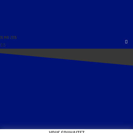
LIBRE JOURNAL DES HISTORIENS DU 17 MAI 2016 : « LES GRÈVES DE 1947 ; ANTOINE BLONDIN ;
LÉON DEGRELLE »
16 MAI 2016