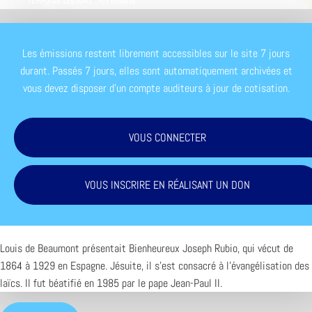
TEMPS DE LECTURE : < 1 MINUTE
Les émissions restent librement accessibles sur le site 7 jours
durant. Passés 7 jours, elles sont automatiquement archivées et
vous devez disposer d'un compte auditeurs à jour de cotisation.
VOUS CONNECTER
VOUS INSCRIRE EN RÉALISANT UN DON
Louis de Beaumont présentait Bienheureux Joseph Rubio, qui vécut de
1864 à 1929 en Espagne. Jésuite, il s’est consacré à l’évangélisation des
laïcs. Il fut béatifié en 1985 par le pape Jean-Paul II.