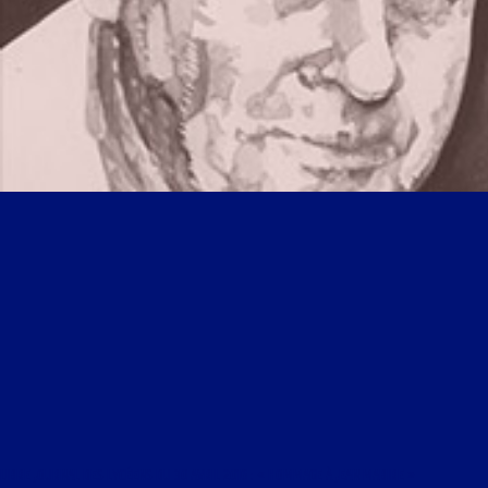
LIBRE JOURNAL DES LYCÉENS DU 30 AVRIL 2016 : « HOMMAGE À JEAN MABIRE »