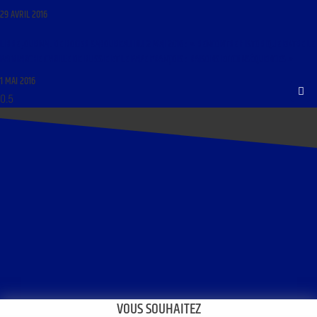
29 AVRIL 2016
LIBRE JOURNAL DE ROGER SABOUREAU DU 2 MAI 2016 : « RENCONTRE HISTORIQUE ENTRE LE
PATRIARCHE CYRILLE DE RUSSIE ET LE PAPE FRANÇOIS : RAISONS ET CONSÉQUENCES »
1 MAI 2016
VOUS SOUHAITEZ