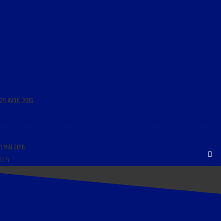
LIBRE JOURNAL DES LYCÉENS DU 30 AVRIL 2016 : « HOMMAGE À JEAN MABIRE »
29 AVRIL 2016
LIBRE JOURNAL DE ROGER SABOUREAU DU 2 MAI 2016 : « RENCONTRE HISTORIQUE ENTRE LE
PATRIARCHE CYRILLE DE RUSSIE ET LE PAPE FRANÇOIS : RAISONS ET CONSÉQUENCES »
1 MAI 2016