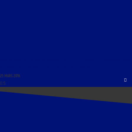
LIBRE JOURNAL DES LYCÉENS DU 26 MARS 2016 : « LES CHEMINS DE LA CONVERSION ; VISITE
DU CARMEL DU PATER NOSTER ; DES CHOCOLATS POUR PÂQUES »
25 MARS 2016