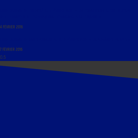
LIBRE JOURNAL DE L’IDENTITÉ DU 5 FÉVRIER 2016 : « UNE CONVERSION AU CATHOLICISME ;
REJET EUROPÉEN DE L’ISLAMISATION ; TÉMOIGNAGE SUR L’UKRAINE »
4 FÉVRIER 2016
LIBRE JOURNAL DE ROGER SABOUREAU DU 8 FÉVRIER 2016 : « UN AUMÔNIER EN OPEX »
7 FÉVRIER 2016