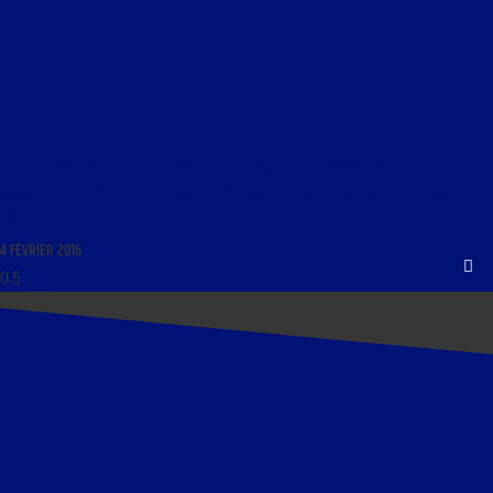
LIBRE JOURNAL DES BELLES-LETTRES DU 5 FÉVRIER 2016 : « ROBERT BRASILLACH ; LA
NOSTALGIE C’EST LA VIE ! ; CHRONIQUE DE LA FRANCOPHONIE HEUREUSE ; SOUVENIRS DE
CAVALE »
4 FÉVRIER 2016