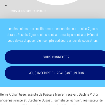
TEMPS DE LECTURE : < 1 MINUTE
Les émissions restent librement accessibles sur le site 7 jours
durant. Passés 7 jours, elles sont automatiquement archivées et
vous devez disposer d'un compte auditeurs à jour de cotisation.
VOUS CONNECTER
VOUS INSCRIRE EN RÉALISANT UN DON
Hervé Archambeau, assisté de Pascale Maurer, recevait
Daphné Victor
,
ancienne juriste et
Stéphane Dugast
, journaliste, écrivain, réalisateur de