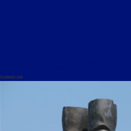
CHANT GRÉGORIEN DU 31 JANVIER 2016 : « DIMANCHE DE LA SEXAGÉSIME ; KYRIALE XI ;
CREDO I ; RÉPONS MEDIA VITA (AIR DOMINICAIN) ; PRIÈRE LITANIQUE DIVINAE PACIS »
30 JANVIER 2016