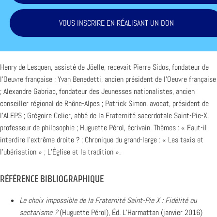
VOUS INSCRIRE EN RÉALISANT UN DON
Henry de Lesquen, assisté de Jöelle, recevait
Pierre Sidos
, fondateur de
l’
Oeuvre française
;
Yvan Benedetti
, ancien président de l’
Oeuvre française
; Alexandre Gabriac, fondateur des Jeunesses nationalistes, ancien
conseiller régional de Rhône-Alpes ; Patrick Simon, avocat, président de
l’ALEPS ; Grégoire Celier, abbé de la Fraternité sacerdotale Saint-Pie-X,
professeur de philosophie ; Huguette Pérol, écrivain. Thèmes : « Faut-il
interdire l’extrême droite ? ; Chronique du grand-large : « Les taxis et
l’ubérisation » ; L’Église et la tradition ».
RÉFÉRENCE BIBLIOGRAPHIQUE
Le choix impossible de la Fraternité Saint-Pie X : Fidélité ou
sectarisme ?
(Huguette Pérol), Éd. L’Harmattan (janvier 2016)