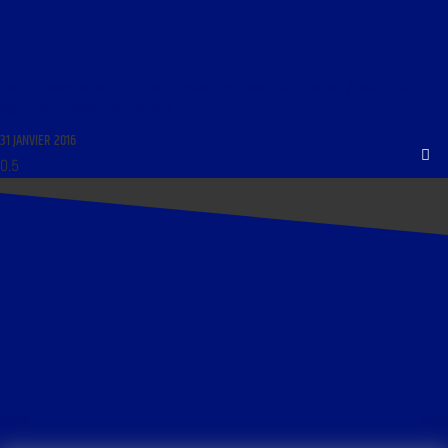
LIBRE JOURNAL DE MICHEL DE ROSTOLAN DU 1ER FÉVRIER 2016 : « 1830 / 1962, LE RÔLE
POSITIF DE LA FRANCE EN ALGÉRIE »
31 JANVIER 2016