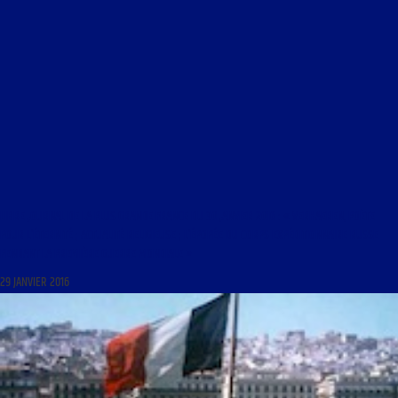
LIBRE JOURNAL DE LA PLUS GRANDE FRANCE DU 30 JANVIER 2016 : « VERHAEREN, POÈTE
POUR L’ÉTERNITÉ ; ACTUALITÉ RELIGIEUSE ; L’ÉPOPÉE DU CORPS EXPÉDITIONNAIRE RUSSE
PENDANT LA PREMIÈRE GUERRE MONDIALE »
29 JANVIER 2016