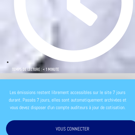
TEMPS DE LECTURE : < 1 MINUTE
Les émissions restent librement accessibles sur le site 7 jours
durant. Passés 7 jours, elles sont automatiquement archivées et
vous devez disposer d'un compte auditeurs à jour de cotisation.
VOUS CONNECTER