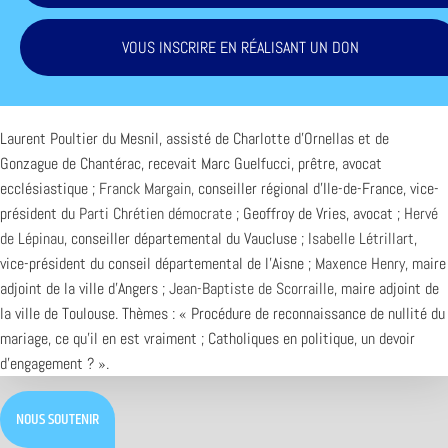
VOUS INSCRIRE EN RÉALISANT UN DON
Laurent Poultier du Mesnil, assisté de Charlotte d’Ornellas et de
Gonzague de Chantérac, recevait Marc Guelfucci, prêtre, avocat
ecclésiastique ;
Franck Margain
, conseiller régional d’Ile-de-France, vice-
président du
Parti Chrétien démocrate
; Geoffroy de Vries, avocat ;
Hervé
de Lépinau
, conseiller départemental du Vaucluse ;
Isabelle Létrillart
,
vice-président du conseil départemental de l’Aisne ;
Maxence Henry
, maire
adjoint de la ville d’Angers ;
Jean-Baptiste de Scorraille
, maire adjoint de
la ville de Toulouse. Thèmes : « Procédure de reconnaissance de nullité du
mariage, ce qu’il en est vraiment ; Catholiques en politique, un devoir
d’engagement ? ».
NOUS SOUTENIR