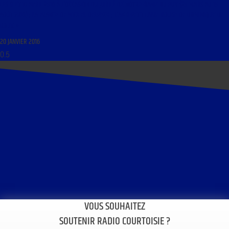
LES 9 ET 10 AVRIL 2016 À L’OCCASION DU JUBILÉ DE NOTRE-DAME DU PUY (25 MARS AU 15
AOÛT 2016) ; LA FRANCE DE MICHEL DELPECH ; L’ANTI-PETIT LIVRE ROUGE DE DOMINIQUE DE
ROUX »
20 JANVIER 2016
VOUS SOUHAITEZ
SOUTENIR RADIO COURTOISIE ?