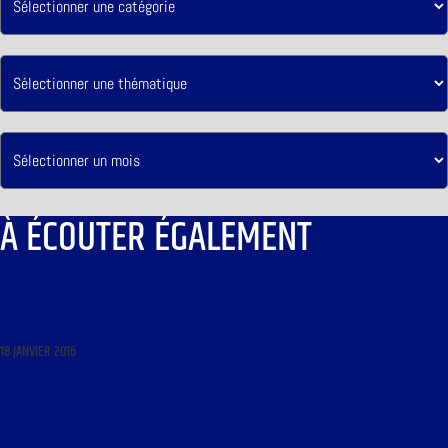
À ÉCOUTER ÉGALEMENT
LES MARDIS DE LA MÉMOIRE DU 19 JANVIER 2016 : « À L’OCCASION DE LA RÉOUVERTURE DU
MUSÉE CHINOIS, UNE HISTOIRE DU CHÂTEAU DE FONTAINEBLEAU »
18 JANVIER 2016
LIBRE JOURNAL DES TRADITIONS DU 21 JANVIER 2016 : « OUVERTURE DE LA MAISON SAINTE
JEANNE DE VALOIS POUR HANDICAPÉS ; RÉFLEXIONS SUR LE POUVOIR DES SOUVERAINS
PONTIFES À TRAVERS LES SIÈCLES ; LE PÈLERINAGE ORGANISÉ PAR LA FRATERNITÉ SAINT-PIE X