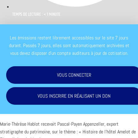
TEMPS DE LECTURE : < 1 MINUTE
Les émissions restent librement accessibles sur le site 7 jours
durant. Passés 7 jours, elles sont automatiquement archivées et
vous devez disposer d'un compte auditeurs à jour de cotisation.
VOUS CONNECTER
VOUS INSCRIRE EN RÉALISANT UN DON
Marie-Thérèse Hablot recevait Pascal-Payen Appenzeller, expert
stratigraphe du patrimoine, sur le thème : « Histoire de l’hôtel Amelot de