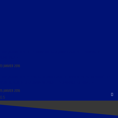
LIBRE JOURNAL DES COLLECTIONNEURS DU 14 JANVIER 2016 : « LE CARNAVAL DE
DUNKERQUE »
13 JANVIER 2016
LIBRE JOURNAL DES LYCÉENS DU 16 JANVIER 2016 : « COMMENT EN EST-ON ARRIVÉ LÀ ?
DÉBAT AUTOUR DE LA SITUATION POLITIQUE ET ÉCONOMIQUE EN FRANCE »
15 JANVIER 2016