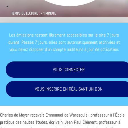
TEMPS DE LECTURE : < 1 MINUTE
Les émissions restent librement accessibles sur le site 7 jours
durant. Passés 7 jours, elles sont automatiquement archivées et
vous devez disposer d'un compte auditeurs à jour de cotisation.
VOUS CONNECTER
VOUS INSCRIRE EN RÉALISANT UN DON
Charles de Meyer recevait
Emmanuel de Waresquiel
, professeur à l’École
pratique des hautes études, écrivain,
Jean-Paul Clément
, professeur à