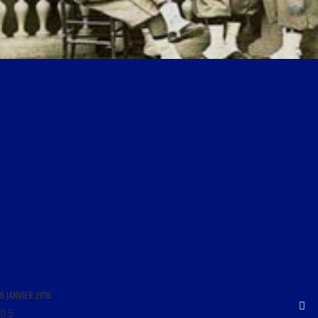
LIBRE JOURNAL DE CHRÉTIENTÉ DU 7 JANVIER 2016 : « LES PROCHAINES ÉCHÉANCES
ÉLECTORALES ; CLUB DES BLOGUEURS CATHOLIQUES ; LÉOPOLD JOUBERT, DÉFENSEUR
MÉCONNU DU CATHOLICISME DE ROME À L’AFRIQUE ; UNE ÉCOLE POUR FORMER LES ÉLITES »
6 JANVIER 2016