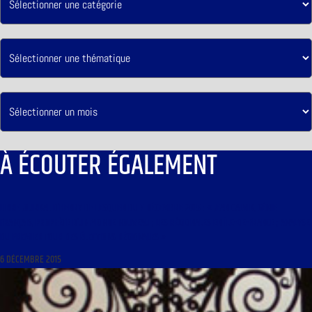
À ÉCOUTER ÉGALEMENT
LIBRE JOURNAL D’HENRY DE LESQUEN DU 7 DÉCEMBRE 2015 : « JEAN CALVIN, GÉNIE
FRANÇAIS, PROPHÈTE D’UN MONDE NOUVEAU ; LES RÉGIONALES EN ÎLE-DE-FRANCE ; ANALYSE
DU PREMIER TOUR DES ÉLECTIONS RÉGIONALES »
6 DÉCEMBRE 2015