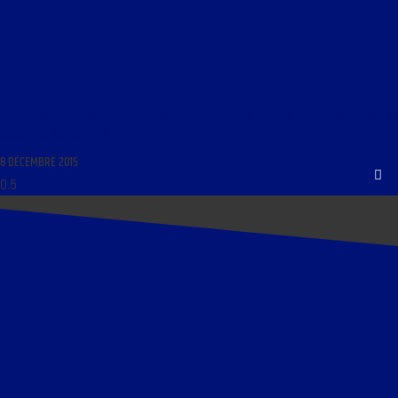
LES HISTOIRES DE L’ART DU 9 DÉCEMBRE 2015 : « TRÉSORS IGNORÉS DE LA FERRONNERIE EN
EUROPE AU XXE SIÈCLE »
8 DÉCEMBRE 2015