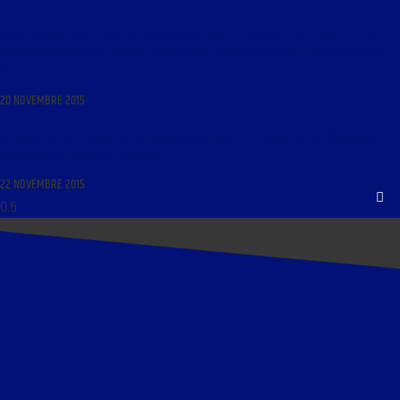
LIBRE JOURNAL DES LYCÉENS DU 21 NOVEMBRE 2015 : « ENQUÊTE SUR LA MORT : CE QUE
NOUS SAVONS ET CE QUE NOUS NE SAVONS PAS ; CHRÉTIENS D’ORIENT : COMPRENDRE LES
ENJEUX »
20 NOVEMBRE 2015
LE MONDE DE LA PHILOSOPHIE DU 23 NOVEMBRE 2015 : « PHILOSOPHIE DE L’ÉDUCATION :
BADEN POWELL (PREMIÈRE PARTIE) »
22 NOVEMBRE 2015