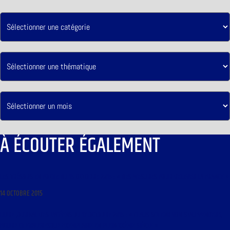
À ÉCOUTER ÉGALEMENT
LES TRÉSORS EN POCHE DU 15 OCTOBRE 2015 : « DES MESURES POUR RELEVER LA FRANCE »
14 OCTOBRE 2015
LIBRE JOURNAL DES LYCÉENS DU 17 OCTOBRE 2015 : « CLAUS SCHENK VON STAUFFENBERG,
FIGURE CHEVALERESQUE EXEMPLAIRE EN PLEIN XXÈME SIÈCLE »