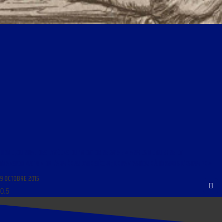
LIBRE JOURNAL DES LYCÉENS DU 10 OCTOBRE 2015 : « ARMES DE GUERRE ET
TRANSFORMATION DE L’ARMÉE AU XVIE SIÈCLE ; LE FANTASTIQUE À TRAVERS L’ESTAMPE »
9 OCTOBRE 2015