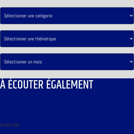
À ÉCOUTER ÉGALEMENT
LIBRE JOURNAL D’HENRY DE LESQUEN DU 31 AOÛT 2015 : “SIX MOIS APRÈS, QUE RESTE-T-IL
DE LA FOLIE CHARLIE ? ; CHRONIQUE DU GRAND-LARGE : LA TRADITION CHRÉTIENNE ET LES
TRADITIONALISTES »
30 AOÛT 2015