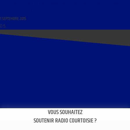
LES HISTOIRES DE L’ART DU 2 SEPTEMBRE 2015 : « L’INFLUENCE DES MAURISTES DANS LE
PATRIMOINE RELIGIEUX DES XVIIÈME ET XVIIIÈME SIÈCLES »
1 SEPTEMBRE 2015
VOUS SOUHAITEZ
SOUTENIR RADIO COURTOISIE ?