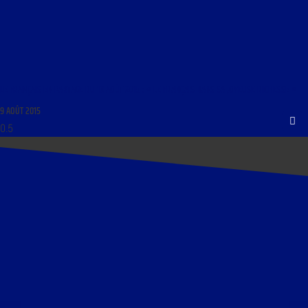
LE FRANÇAIS EN PARTAGE DU 10 AOÛT 2015 : « LE FRANÇAIS DANS SA JOYEUSE RICHESSE »
9 AOÛT 2015