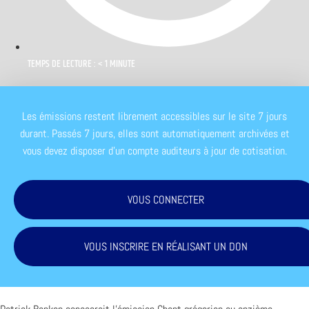
TEMPS DE LECTURE : < 1 MINUTE
Les émissions restent librement accessibles sur le site 7 jours
durant. Passés 7 jours, elles sont automatiquement archivées et
vous devez disposer d'un compte auditeurs à jour de cotisation.
VOUS CONNECTER
VOUS INSCRIRE EN RÉALISANT UN DON