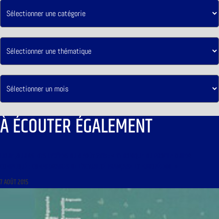
À ÉCOUTER ÉGALEMENT
LIBRE JOURNAL DES LYCÉENS DU 8 AOÛT 2015 : « CHRONIQUE DU PROCHE-ORIENT
COMPLIQUÉ ; COMMENTAIRES DE L’ACTUALITÉ FRANÇAISE ET EUROPÉENNE »
7 AOÛT 2015