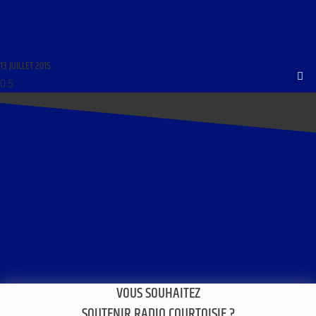
LIBRE JOURNAL “TRÉTEAUX DE LA FRANCE COURTOISE” DU 14 JUILLET 2015 : « MARCEL
PAGNOL, POLYGRAPHE PROVENÇAL »
13 JUILLET 2015
VOUS SOUHAITEZ
SOUTENIR RADIO COURTOISIE ?