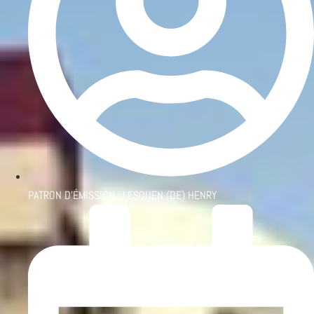
PATRON D'ÉMISSION :
LESQUEN (DE) HENRY