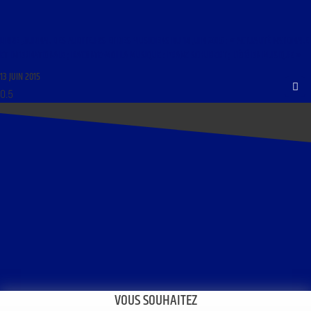
LIBRE JOURNAL DES AUDITEURS ET DES MUSICIENS DU 14 JUIN 2015 : « ACTUALITÉ NATIONALE
ET INTERNATIONALE ; RACONTE-MOI LA MUSIQUE : FRANZ SCHUBERT ; L’ÉTÉ EN MUSIQUE »
13 JUIN 2015
VOUS SOUHAITEZ