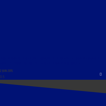
LIBRE JOURNAL DE LA RÉSISTANCE FRANÇAISE DU 3 JUIN 2015 : « COMMENT SOIGNER LA
FRANCE ? ; L’IMPOSTURE PIKETTY ; LES DÉSILLUSIONS D’UN RETRAITÉ »
2 JUIN 2015