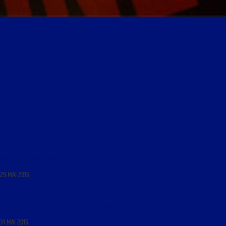
LIBRE JOURNAL DES LYCÉENS DU 30 MAI 2015 : « VERS UNE RÉVOLTE DE LA JEUNESSE,
GÉNÉRATION SINISTRÉE »
29 MAI 2015
LIBRE JOURNAL DE ROGER SABOUREAU DU 1ER JUIN 2015 : « 8 MAI 1945 : 70 ANS APRÈS,
CONTROVERSES AUTOUR D’UNE INSURRECTION »
31 MAI 2015