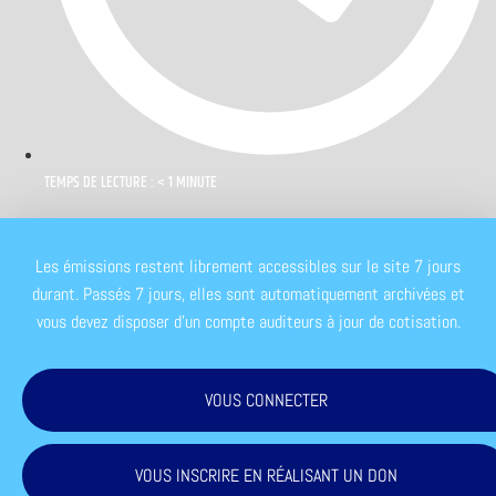
TEMPS DE LECTURE : < 1 MINUTE
Les émissions restent librement accessibles sur le site 7 jours
durant. Passés 7 jours, elles sont automatiquement archivées et
vous devez disposer d'un compte auditeurs à jour de cotisation.
VOUS CONNECTER
VOUS INSCRIRE EN RÉALISANT UN DON