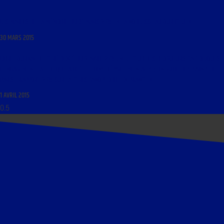
LES MARDIS DE LA MÉMOIRE DU 31 MARS 2015 : « LA NOBLESSE AUJOURD’HUI »
30 MARS 2015
LIBRE JOURNAL DE CHRÉTIENTÉ DU 2 AVRIL 2015 : « LE CLUB DES BLOGUEURS CATHOLIQUES ;
L’ENGAGEMENT CATHOLIQUE AUX ÉLECTIONS DÉPARTEMENTALES ; UN GUIDE DES SAINTS DE
PARIS ; RAPPORT 2015 SUR LA CHRISTIANOPHOBIE EN FRANCE »
1 AVRIL 2015