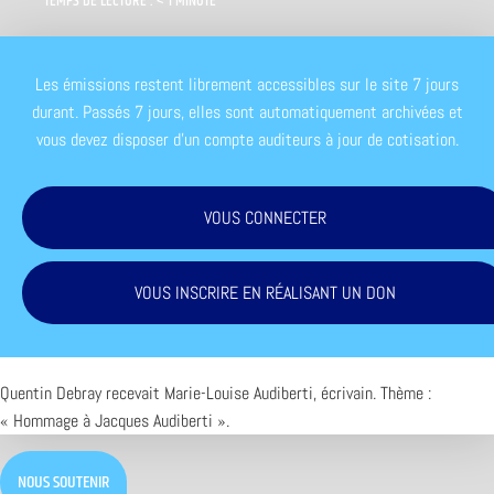
TEMPS DE LECTURE : < 1 MINUTE
Les émissions restent librement accessibles sur le site 7 jours
durant. Passés 7 jours, elles sont automatiquement archivées et
vous devez disposer d'un compte auditeurs à jour de cotisation.
VOUS CONNECTER
VOUS INSCRIRE EN RÉALISANT UN DON
Quentin Debray recevait Marie-Louise Audiberti, écrivain. Thème :
« Hommage à Jacques Audiberti ».
NOUS SOUTENIR