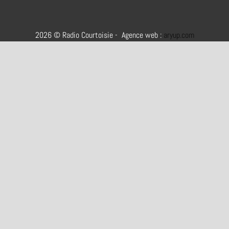
2026 © Radio Courtoisie - Agence web :
aryup.com