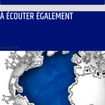
À ÉCOUTER ÉGALEMENT
LIBRE JOURNAL DES LYCÉENS DU 21 FÉVRIER 2015 : « CHRONIQUE DU PROCHE-ORIENT
COMPLIQUÉ ; L’INTERDICTION DE LA CIRCULATION À PARIS ; LE SIEL ET LES ÉLECTIONS
DÉPARTEMENTALES »
20 FÉVRIER 2015