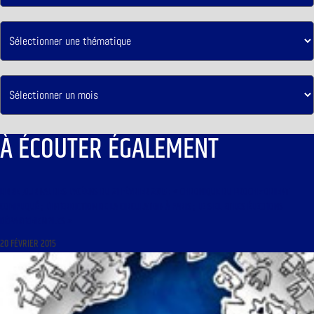
À ÉCOUTER ÉGALEMENT
LIBRE JOURNAL DES LYCÉENS DU 21 FÉVRIER 2015 : « CHRONIQUE DU PROCHE-ORIENT
COMPLIQUÉ ; L’INTERDICTION DE LA CIRCULATION À PARIS ; LE SIEL ET LES ÉLECTIONS
DÉPARTEMENTALES »
20 FÉVRIER 2015