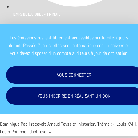
TEMPS DE LECTURE : < 1 MINUTE
Les émissions restent librement accessibles sur le site 7 jours
durant. Passés 7 jours, elles sont automatiquement archivées et
vous devez disposer d'un compte auditeurs à jour de cotisation.
VOUS CONNECTER
VOUS INSCRIRE EN RÉALISANT UN DON
Dominique Paoli recevait Arnaud Teyssier, historien. Thème : « Louis XVIII,
Louis-Philippe : duel royal ».