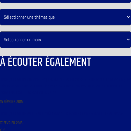
À ÉCOUTER ÉGALEMENT
LIBRE JOURNAL D’HENRY DE LESQUEN DU 16 FÉVRIER 2015 : « LA RELIGION DE LA PATRIE ; LES
EFFETS PERVERS DE LA PUBLICITÉ ; LA CATASTROPHE TSIPRAS ; QUE FAUT-IL PENSER DU
PROJET DE TRAITÉ TRANSATLANTIQUE ? »
15 FÉVRIER 2015
LIBRE JOURNAL DE PAUL-MARIE COÛTEAUX DU 18 FÉVRIER 2015 : « REVUE DE PRESSE »
17 FÉVRIER 2015