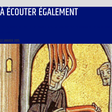
À ÉCOUTER ÉGALEMENT
LES HISTOIRES DE L’ART DU 23 JANVIER 2015 : « JEAN-BAPTISTE PERRONNEAU, PEINTRE TROP
MÉCONNU »
22 JANVIER 2015