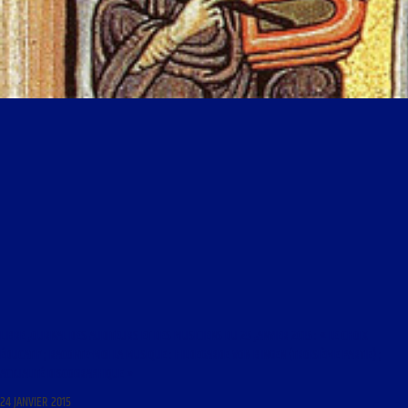
LIBRE JOURNAL DES AUDITEURS ET DES MUSICIENS DU 25 JANVIER 2015 : « LE CHOIX
ÉDUCATIF ; RACONTE-MOI LA MUSIQUE : HILDEGARDE VON BINGEN (TROISIÈME PARTIE) ;
ACTUALITÉ DISCOGRAPHIQUE »
24 JANVIER 2015