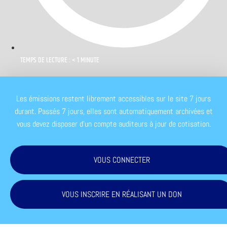
TEMPS DE LECTURE : < 1 MINUTE
Les émissions restent librement accessibles sur le site 7 jours
durant. Passés 7 jours, elles sont automatiquement archivées et
vous devez disposer d'un compte auditeurs à jour de cotisation.
VOUS CONNECTER
VOUS INSCRIRE EN RÉALISANT UN DON