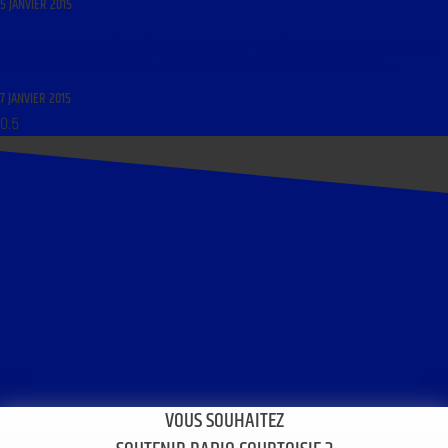
5 JANVIER 2015
LIBRE JOURNAL DE CHRÉTIENTÉ DU 8 JANVIER 2015 : « LE DÉNI DE RÉALITÉ ; LA SYRIE ; CLUB
DES BLOGUEURS CATHOLIQUES ; LES AFFAIRES VINCENT LAMBERT ET PISS CHRIST »
7 JANVIER 2015
VOUS SOUHAITEZ