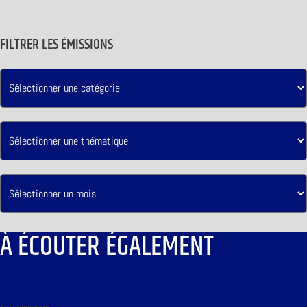
FILTRER LES ÉMISSIONS
À ÉCOUTER ÉGALEMENT
LES MARDIS DE LA MÉMOIRE DU 6 JANVIER 2015 : « THÈME ÉTERNEL : LE BIEN ET LE MAL »