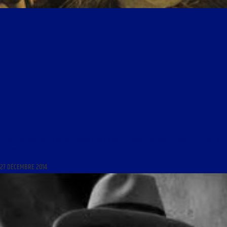
CHANT GRÉGORIEN DU 28 DÉCEMBRE 2014 : « MESSE DANS L’OCTAVE DE NOËL ET MESSE DE
L’AURORE »
27 DÉCEMBRE 2014