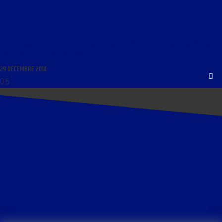
LIBRE JOURNAL « TRÉTEAUX DE LA FRANCE COURTOISE » DU 30 DÉCEMBRE 2014 : « TROIS
PIÈCES COURTES DE SACHA GUITRY »
29 DÉCEMBRE 2014