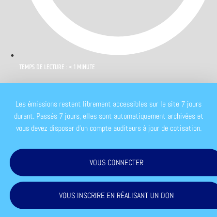
TEMPS DE LECTURE : < 1 MINUTE
Les émissions restent librement accessibles sur le site 7 jours
durant. Passés 7 jours, elles sont automatiquement archivées et
vous devez disposer d'un compte auditeurs à jour de cotisation.
VOUS CONNECTER
VOUS INSCRIRE EN RÉALISANT UN DON