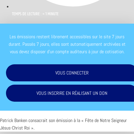
TEMPS DE LECTURE : < 1 MINUTE
Les émissions restent librement accessibles sur le site 7 jours
durant. Passés 7 jours, elles sont automatiquement archivées et
vous devez disposer d'un compte auditeurs à jour de cotisation.
VOUS CONNECTER
VOUS INSCRIRE EN RÉALISANT UN DON
Patrick Banken consacrait son émission à la « Fête de Notre Seigneur
Jésus-Christ Roi ».