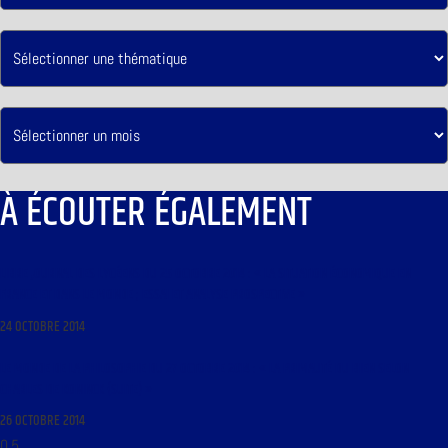
À ÉCOUTER ÉGALEMENT
LIBRE JOURNAL DES LYCÉENS DU 25 OCTOBRE 2014 : « LA SITUATION ÉCONOMIQUE EN
FRANCE ET DANS LE MONDE ; ESSAI ET ANALYSE PROSPECTIVE »
24 OCTOBRE 2014
LE MONDE DE LA PHILOSOPHIE DU 27 OCTOBRE 2014 : « LA PRIMAUTÉ DU BIEN SELON
CHARLES DE KONINCK (SUITE) »
26 OCTOBRE 2014