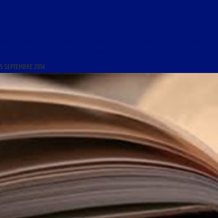
LIBRE JOURNAL DES LYCÉENS DU 6 SEPTEMBRE 2014 : « CHRONIQUE DU PROCHE-ORIENT
COMPLIQUÉ ; ACTUALITÉ POLITIQUE À L’ÉTRANGER ; PRÉSENTATION DU COLLECTIF AUDACE »
5 SEPTEMBRE 2014