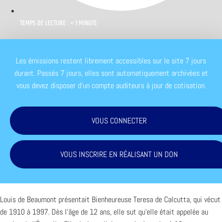
TEMPS DE LECTURE : < 1 MINUTE
Les émissions restent librement accessibles sur le site 7 jours
durant. Passés 7 jours, elles sont automatiquement archivées et
vous devez disposer d'un compte auditeurs à jour de cotisation.
VOUS CONNECTER
VOUS INSCRIRE EN RÉALISANT UN DON
Louis de Beaumont présentait Bienheureuse Teresa de Calcutta, qui vécut
de 1910 à 1997. Dès l’âge de 12 ans, elle sut qu’elle était appelée au