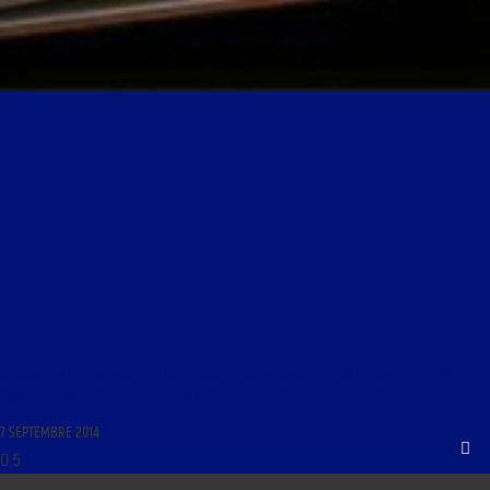
LE FRANÇAIS EN PARTAGE DU 8 SEPTEMBRE 2014 : « COMBAT POUR LE FRANÇAIS ET LA
LANGUE FRANÇAISE : DES JEUNES EN RELÈVE ? »
7 SEPTEMBRE 2014