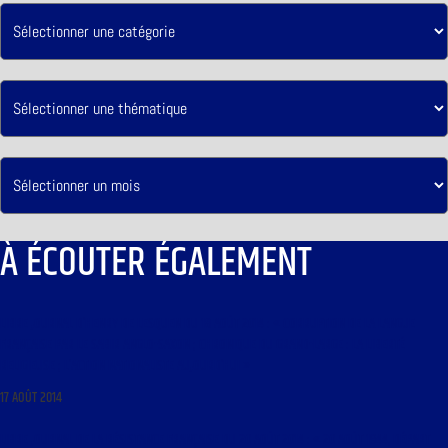
À ÉCOUTER ÉGALEMENT
LIBRE JOURNAL D’HENRY DE LESQUEN DU 18 AOÛT 2014 : « CORRUPTION DE LA LANGUE
FRANÇAISE PAR LE SABIR ANGLO-SAXON ; CHRONIQUE DU GRAND-LARGE : LA LIBERTÉ
RELIGIEUSE ; L’ACTION NATIONALISTE AUJOURD’HUI »
17 AOÛT 2014
LIBRE JOURNAL DE LA RÉSISTANCE FRANÇAISE DU 20 AOÛT 2014 : « 20 AOÛT 1944, DÉPART