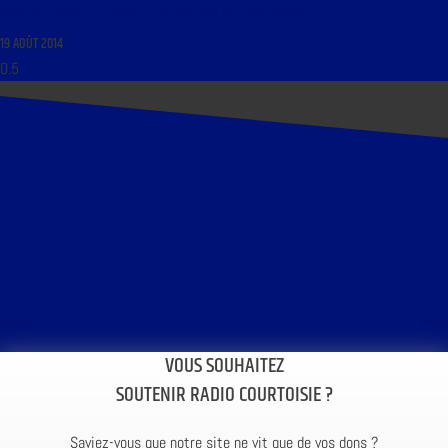
FORCÉ DU MARÉCHAL PÉTAIN ; ÉTAT PROFOND ET 11 SEPTEMBRE »
19 AOÛT 2014
VOUS SOUHAITEZ
SOUTENIR RADIO COURTOISIE ?
Saviez-vous que notre site ne vit que de vos dons ?