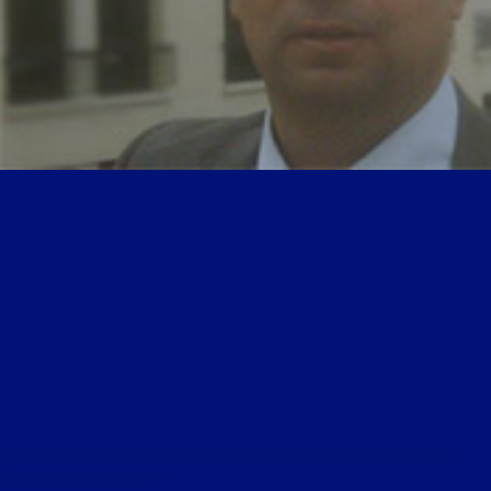
LIBRE JOURNAL DE CHARLES ZORGBIBE DU 4 AOÛT 2014 : « RÉFLEXIONS ESTIVALES SUR
L’ACTUALITÉ INTERNATIONALE »