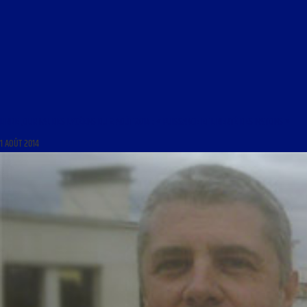
LIBRE JOURNAL DES LYCÉENS DU 2 AOÛT 2014 : « PUISSANCE ET LIBERTÉ DES NATIONS »
1 AOÛT 2014