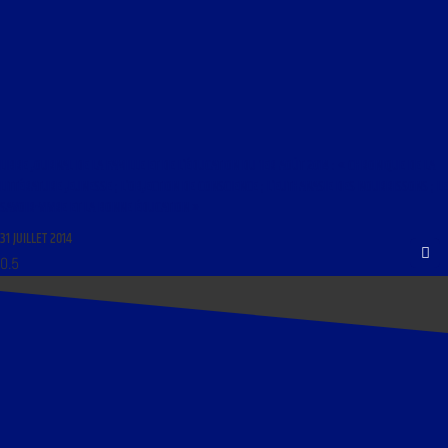
LIBRE JOURNAL DE LA FAMILLE ET DE L’ÉDUCATION DU 1ER AOÛT 2014 : « CHRONIQUE DE LA
LITTÉRATURE JEUNESSE ; L’OBJECTION DE CONSCIENCE ; L’EUTHANASIE DES NOURRISSONS ; LE
SAVOIR-VIVRE ET LA BONNE ÉDUCATION »
31 JUILLET 2014