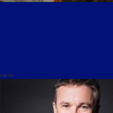
FRANÇAIS, MON BEAU SOUCI DU 5 MAI 2014 : « HOMMAGE À PHILIPPE SÉNART »
4 MAI 2014