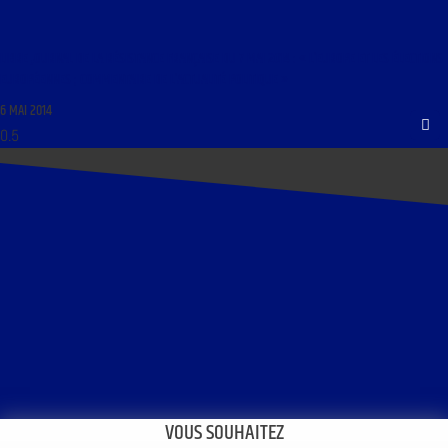
LIBRE JOURNAL DE LA RÉSISTANCE FRANÇAISE DU 7 MAI 2014 : « L’EUROPE ET LES ÉLECTIONS
EUROPÉENNES ; COMMENTAIRE DE L’ACTUALITÉ POLITIQUE »
6 MAI 2014
VOUS SOUHAITEZ