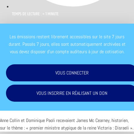
TEMPS DE LECTURE : < 1 MINUTE
Les émissions restent librement accessibles sur le site 7 jours
durant. Passés 7 jours, elles sont automatiquement archivées et
vous devez disposer d'un compte auditeurs à jour de cotisation.
VOUS CONNECTER
VOUS INSCRIRE EN RÉALISANT UN DON
Anne Collin et Dominique Paoli recevaient James Mc Cearney, historien,
sur le thème : « premier ministre atypique de la reine Victoria : Disraeli ».