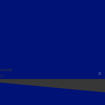
LIBRE JOURNAL DE LA RÉSISTANCE FRANÇAISE DU 7 MAI 2014 : « L’EUROPE ET LES ÉLECTIONS
EUROPÉENNES ; COMMENTAIRE DE L’ACTUALITÉ POLITIQUE »
6 MAI 2014