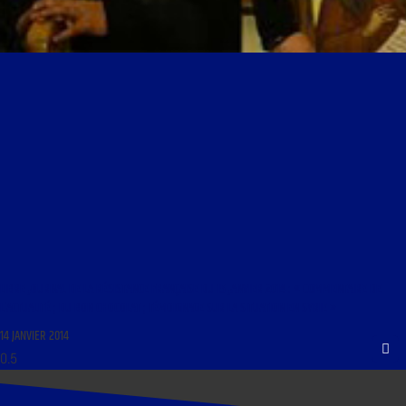
LIBRE JOURNAL DE LA RÉSISTANCE FRANÇAISE DU 15 JANVIER 2014 : « COMMENTAIRE DE
L’ACTUALITÉ ; DU BON CHOCOLAT ; TÉMOIGNAGE SUR LA SITUATION EN SYRIE »
14 JANVIER 2014