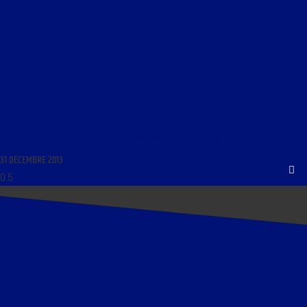
VOIX AU CHAPITRE DU 1ER JANVIER 2014 : « MÉMOIRES D’UN PHILOSOPHE »
31 DÉCEMBRE 2013