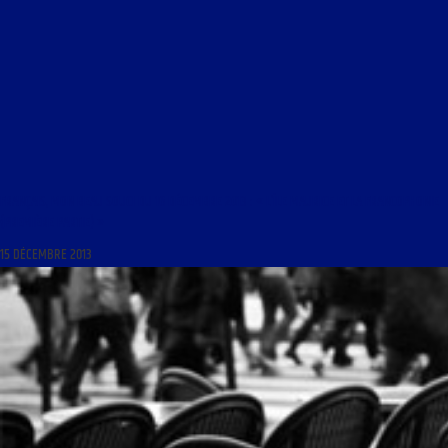
FRANÇAIS, MON BEAU SOUCI DU 16 DÉCEMBRE 2013 : « L’ÎLE MAURICE ET LA FRANCOPHONIE
(PREMIÈRE PARTIE) »
15 DÉCEMBRE 2013