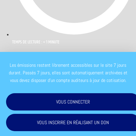
TEMPS DE LECTURE : < 1 MINUTE
Les émissions restent librement accessibles sur le site 7 jours
durant. Passés 7 jours, elles sont automatiquement archivées et
vous devez disposer d'un compte auditeurs à jour de cotisation.
VOUS CONNECTER
VOUS INSCRIRE EN RÉALISANT UN DON