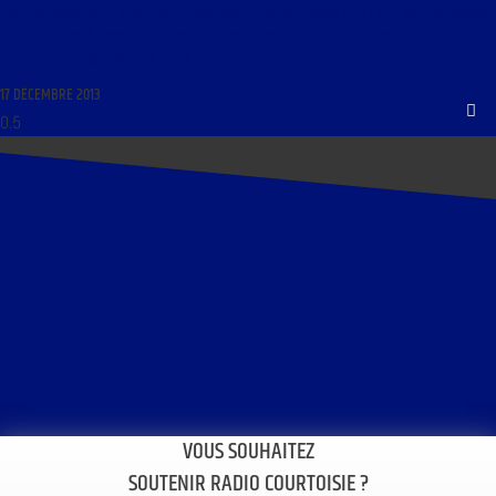
LIBRE JOURNAL DE LA RÉSISTANCE FRANÇAISE DU 18 DÉCEMBRE 2013 : « LE SORT ALARMANT
DES CHRÉTIENS À TRAVERS LE MONDE ; L’EXORCISME ; DES FEMMES DANS L’OMBRE ;
L’HISTOIRE DE PARIS PAR SES CAFÉS »
17 DÉCEMBRE 2013
VOUS SOUHAITEZ
SOUTENIR RADIO COURTOISIE ?