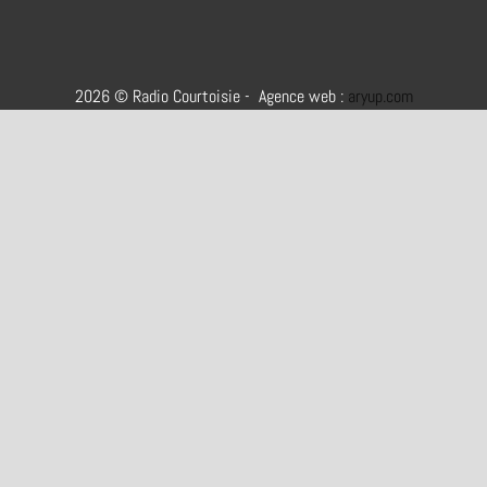
2026 © Radio Courtoisie - Agence web :
aryup.com