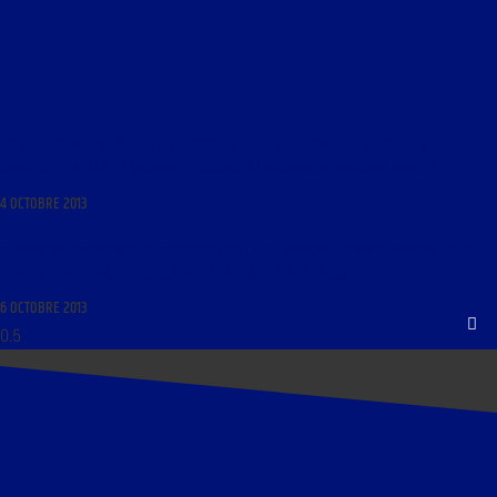
LIBRE JOURNAL DES LYCÉENS DU 5 OCTOBRE 2013 : « CHRONIQUE DU PROCHE-ORIENT
COMPLIQUÉ ; ACTUALITÉ SYRIENNE ; HISTOIRE DU MOUVEMENT NATIONAL ARABE »
4 OCTOBRE 2013
LE FRANÇAIS EN PARTAGE DU 7 OCTOBRE 2013 : « LE FRANÇAIS, L’ESPACE MARITIME ET LA
FRANCOPHONIE DANS LE PROGRAMME DE DEBOUT LA RÉPUBLIQUE »
6 OCTOBRE 2013