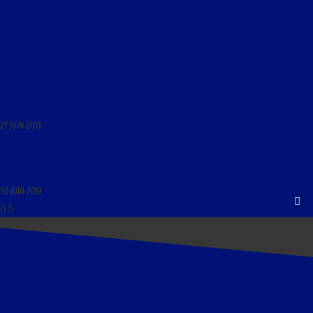
LES HISTOIRES DE L’ART DU 28 JUIN 2013 : « ART CINÉTIQUE, ART OPTIQUE, DE MARCEL
DUCHAMP À ANN VÉRONICA JANSSENS »
27 JUIN 2013
LIBRE JOURNAL DE ROGER SABOUREAU DU 1ER JUILLET 2013 : « QUEL DESTIN POUR LES
TOUAREGS ? »
30 JUIN 2013